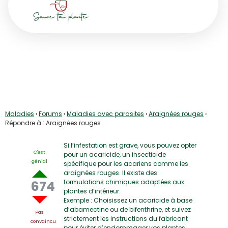
Répondre à : Araignées
rouges
Maladies
›
Forums
›
Maladies avec parasites
›
Araignées rouges
›
Répondre à : Araignées rouges
Si l’infestation est grave, vous pouvez opter
C'est
pour un acaricide, un insecticide
génial
spécifique pour les acariens comme les
araignées rouges. Il existe des
674
formulations chimiques adaptées aux
plantes d’intérieur.
Exemple : Choisissez un acaricide à base
d’abamectine ou de bifenthrine, et suivez
Pas
strictement les instructions du fabricant
convaincu
pour éviter d’endommager vos plantes.