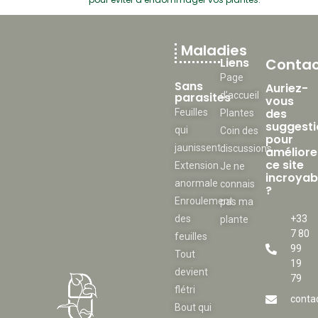
Maladies
Liens
Contac
Page
Sans
Auriez-
parasites
d’accueil
vous
des
Feuilles
Plantes
suggesti
qui
Coin des
pour
jaunissent
discussions
améliore
ce site
Extension
Je ne
incroyab
anormale
connais
?
Enroulement
pas ma
des
+33
plante
7 80
feuilles
99
Tout
19
devient
79
flétri
conta
Bout qui