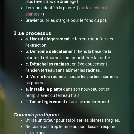
plus (avec trou de drainage).
Terreau adapté à la plante. (
voir la section
«
plantes
»
)
Gravier ou billes d’argile pour le fond du pot.
3 .Le processus
a. Hydrate légèrement
le terreau pour faciliter
l’extraction.
b. Démoule délicatement
: tiens la base de la
plante et retourne le pot pour libérer la motte.
c. Détache les racines
: enlève doucement
l’ancien terreau sans abîmer les racines.
d. Vérifie les racines
: coupe les parties abîmées
ou pourries.
e. Installe la plante
dans son nouveau pot et
remplis avec du terreau frais.
f. Tasse légèrement
et arrose modérément.
Conseils pratiques
Utilise un tuteur pour stabiliser les plantes fragiles.
Ne tasse pas trop le terreau pour laisser respirer
les racines.