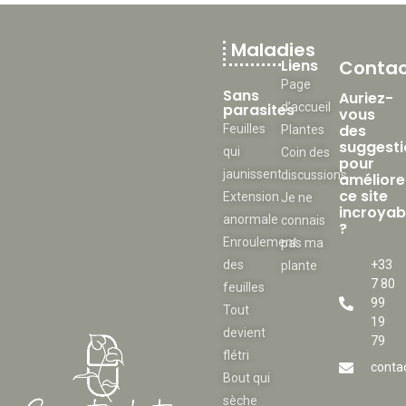
Maladies
Liens
Contac
Page
Sans
Auriez-
parasites
d’accueil
vous
des
Feuilles
Plantes
suggesti
qui
Coin des
pour
jaunissent
discussions
améliore
ce site
Extension
Je ne
incroyab
anormale
connais
?
Enroulement
pas ma
des
+33
plante
7 80
feuilles
99
Tout
19
devient
79
flétri
conta
Bout qui
sèche