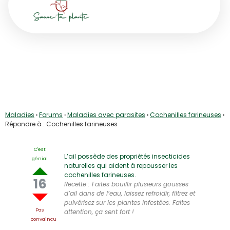
Répondre à : Cochenilles
farineuses
Maladies
›
Forums
›
Maladies avec parasites
›
Cochenilles farineuses
›
Répondre à : Cochenilles farineuses
C'est
L’ail possède des propriétés insecticides
génial
naturelles qui aident à repousser les
cochenilles farineuses.
16
Recette : Faites bouillir plusieurs gousses
d’ail dans de l’eau, laissez refroidir, filtrez et
pulvérisez sur les plantes infestées. Faites
Pas
attention, ça sent fort !
convaincu