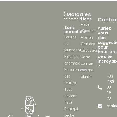
Maladies
Liens
Contac
Page
Sans
Auriez-
parasites
d’accueil
vous
des
Feuilles
Plantes
suggesti
qui
Coin des
pour
jaunissent
discussions
améliore
ce site
Extension
Je ne
incroyab
anormale
connais
?
Enroulement
pas ma
des
+33
plante
7 80
feuilles
99
Tout
19
devient
79
flétri
conta
Bout qui
sèche