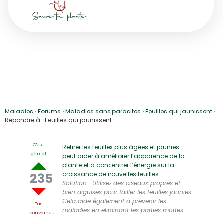
Répondre à : Feuilles qui
jaunissent
Maladies
›
Forums
›
Maladies sans parasites
›
Feuilles qui jaunissent
›
Répondre à : Feuilles qui jaunissent
C'est
Retirer les feuilles plus âgées et jaunies
génial
peut aider à améliorer l’apparence de la
plante et à concentrer l’énergie sur la
235
croissance de nouvelles feuilles.
Solution : Utilisez des ciseaux propres et
bien aiguisés pour tailler les feuilles jaunies.
Cela aide également à prévenir les
Pas
maladies en éliminant les parties mortes.
convaincu