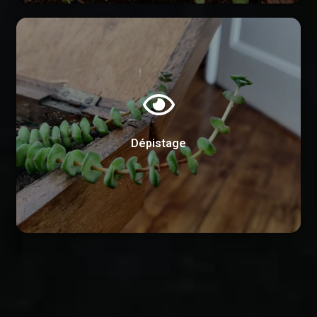
Une plante grasse qui connaît une croissance
excessive peut présenter une augmentation rapide
de la taille de ses tiges, branches ou feuilles. Les
plantes grasses qui se propagent de manière
anormale peuvent produire des pousses ou des
rejets supplémentaires en dehors de la zone
prévue. Lorsque la croissance d'une plante grasse
Dépistage
devient anormale, il peut en résulter une
déformation de sa forme naturelle.
Regardez si les tiges s'allongent rapidement, si