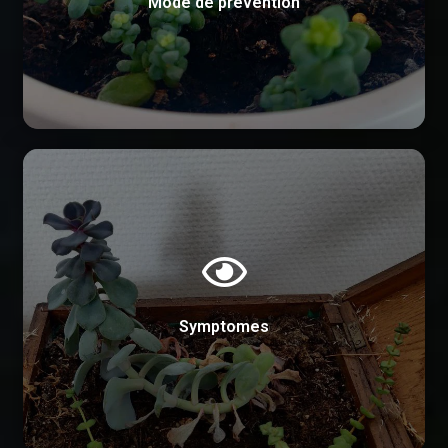
Mode de prévention
Il faut considérer les besoins de la plante en
lumière, eau et espace de croissance. En optant
pour un espace qui offre suffisamment de place,
la plante pourra se développer de manière
naturelle sans devenir envahissante.Un arrosage
excessif peut favoriser une croissance anormale
Symptomes
chez les plantes grasses.