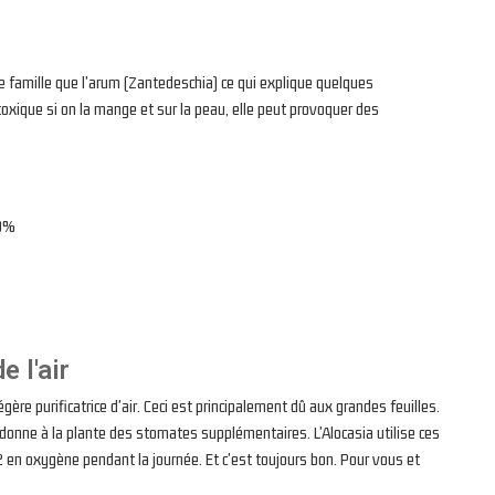
e famille que l'arum (Zantedeschia) ce qui explique quelques
oxique si on la mange et sur la peau, elle peut provoquer des
80%
e l'air
égère purificatrice d'air. Ceci est principalement dû aux grandes feuilles.
 donne à la plante des stomates supplémentaires. L'Alocasia utilise ces
 en oxygène pendant la journée. Et c'est toujours bon. Pour vous et