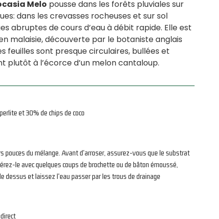
ocasia Melo
pousse dans les forêts pluviales sur
s: dans les crevasses rocheuses et sur sol
es abruptes de cours d’eau à débit rapide. Elle est
 malaisie, découverte par le botaniste anglais
es feuilles sont presque circulaires, bullées et
 plutôt à l’écorce d’un melon cantaloup.
erlite et 30% de chips de coco
rs pouces du mélange. Avant d'arroser, assurez-vous que le substrat
, aérez-le avec quelques coups de brochette ou de bâton émoussé,
le dessus et laissez l'eau passer par les trous de drainage
direct