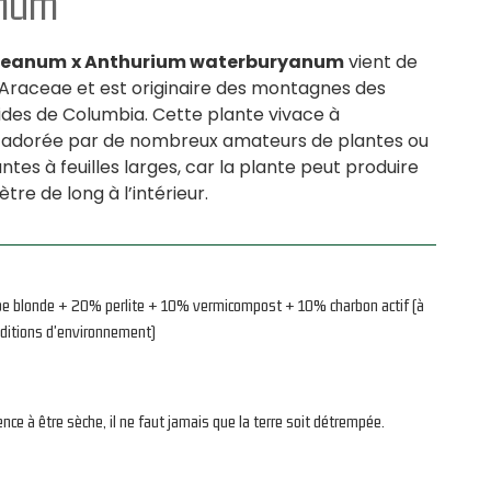
anum
ueanum
x Anthurium waterburyanum
vient de
s Araceae et est originaire des montagnes des
ides de Columbia. Cette plante vivace à
t adorée par de nombreux amateurs de plantes ou
ntes à feuilles larges, car la plante peut produire
ètre de long à l’intérieur.
be blonde + 20% perlite + 10% vermicompost + 10% charbon actif (à
nditions d'environnement)
ce à être sèche, il ne faut jamais que la terre soit détrempée.