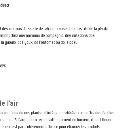
direct
 des cristaux d'oxalate de calcium, cause de la toxicité de la plante.
èrement chez nos animaux de compagnie, des irritations des
la gueule, des yeux, de l'estomac ou de la peau
 80%
e l'air
air est l'une de nos plantes d'intérieur préférées car il offre des feuilles
ieuses. Si l'anthurium reçoit suffisamment de lumière, il peut fleurir
ntérieur est particulièrement efficace pour éliminer les produits