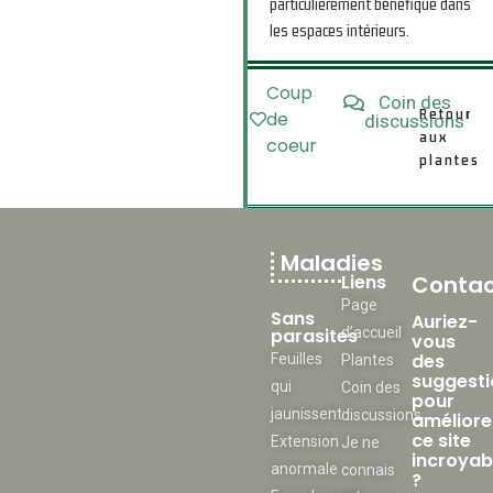
particulièrement bénéfique dans
les espaces intérieurs.
Coup
Coin des
Retour
de
discussions
aux
coeur
plantes
Maladies
Liens
Contac
Page
Sans
Auriez-
parasites
d’accueil
vous
des
Feuilles
Plantes
suggesti
qui
Coin des
pour
jaunissent
discussions
améliore
ce site
Extension
Je ne
incroyab
anormale
connais
?