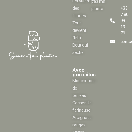
Enroulement
pas ma
des
+33
plante
7 80
feuilles
99
Tout
19
devient
79
flétri
conta
Bout qui
sèche
Avec
parasites
Moucherons
de
terreau
Cochenille
farineuse
Araignées
rouges