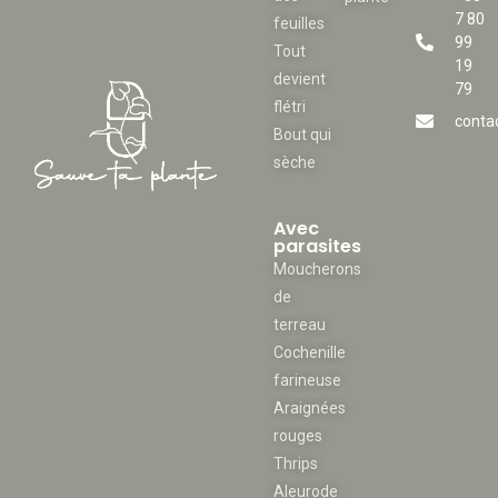
7 80
feuilles
99
Tout
19
devient
79
flétri
conta
Bout qui
sèche
Avec
parasites
Moucherons
de
terreau
Cochenille
farineuse
Araignées
rouges
Thrips
Aleurode