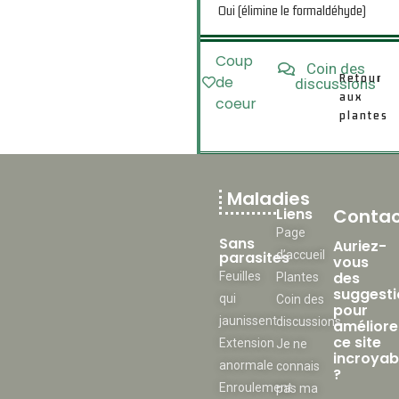
Oui (élimine le formaldéhyde)
Coup
Coin des
Retour
de
discussions
aux
coeur
plantes
Maladies
Liens
Contac
Page
Sans
Auriez-
parasites
d’accueil
vous
des
Feuilles
Plantes
suggesti
qui
Coin des
pour
jaunissent
discussions
améliore
ce site
Extension
Je ne
incroyab
anormale
connais
?
Enroulement
pas ma