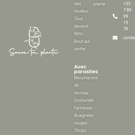
des
+33
plante
7 80
feuilles
99
Tout
19
devient
79
flétri
conta
Bout qui
sèche
Avec
parasites
Moucherons
de
terreau
Cochenille
farineuse
Araignées
rouges
Thrips